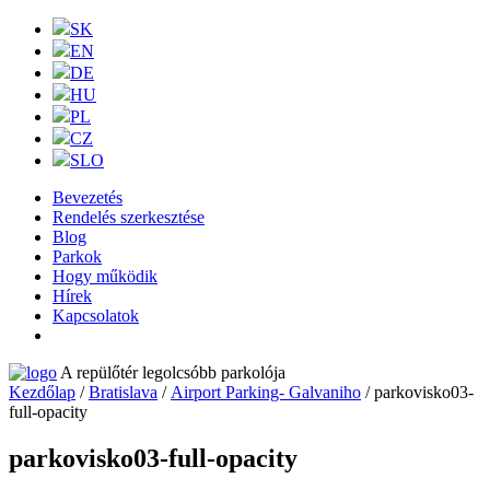
SK
EN
DE
HU
PL
CZ
SLO
Bevezetés
Rendelés szerkesztése
Blog
Parkok
Hogy működik
Hírek
Kapcsolatok
A repülőtér legolcsóbb parkolója
Kezdőlap
/
Bratislava
/
Airport Parking- Galvaniho
/ parkovisko03-
full-opacity
parkovisko03-full-opacity