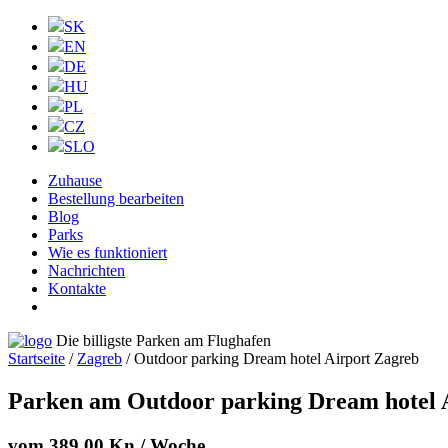
SK
EN
DE
HU
PL
CZ
SLO
Zuhause
Bestellung bearbeiten
Blog
Parks
Wie es funktioniert
Nachrichten
Kontakte
Die billigste Parken am Flughafen
Startseite
/
Zagreb
/ Outdoor parking Dream hotel Airport Zagreb
Parken am
Outdoor parking Dream hotel 
vom
389.00
Kn
/ Woche