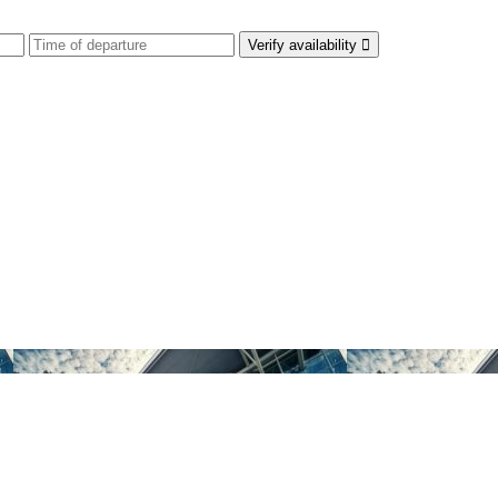
Verify availability
